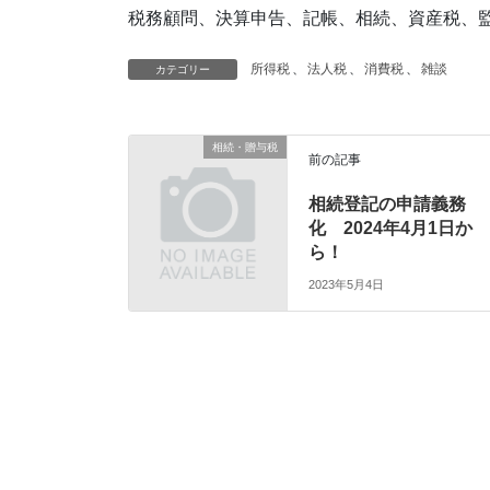
税務顧問、決算申告、記帳、相続、資産税、監
所得税
、
法人税
、
消費税
、
雑談
カテゴリー
相続・贈与税
前の記事
相続登記の申請義務
化 2024年4月1日か
ら！
2023年5月4日