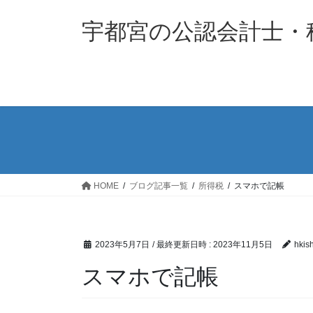
コ
ナ
ン
ビ
宇都宮の公認会計士・
テ
ゲ
ン
ー
ツ
シ
へ
ョ
ス
ン
キ
に
ッ
移
プ
動
HOME
ブログ記事一覧
所得税
スマホで記帳
2023年5月7日
/ 最終更新日時 :
2023年11月5日
hkis
スマホで記帳